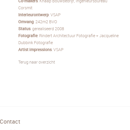
Co-makers
: Knaap Bouwbedrijf, Ingenieursbureau
Corsmit
Interieurontwerp
: VSAP
Omvang
: 242m2 BVO
Status
: gerealiseerd 2008
Fotografie
: Rindert Architectuur Fotografie + Jacqueline
Dubbink Fotografie
Artist
impressions
: VSAP
Terug naar overzicht
Contact