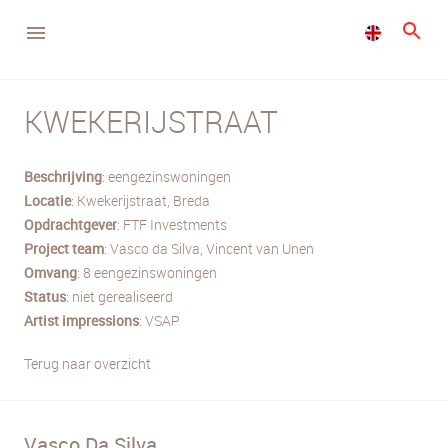
KWEKERIJSTRAAT
Beschrijving
: eengezinswoningen
Locatie
: Kwekerijstraat, Breda
Opdrachtgever
: FTF Investments
Project
team
: Vasco da Silva, Vincent van Unen
Omvang
: 8 eengezinswoningen
Status
: niet gerealiseerd
Artist
impressions
: VSAP
Terug naar overzicht
Vasco Da Silva